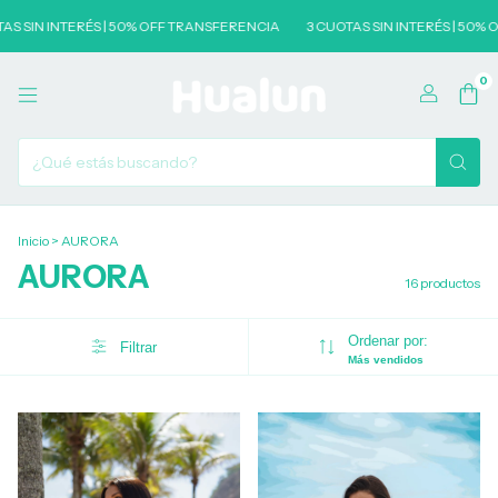
 INTERÉS | 50% OFF TRANSFERENCIA
3 CUOTAS SIN INTERÉS | 50% OFF T
0
Inicio
>
AURORA
AURORA
16 productos
Ordenar por:
Filtrar
Más vendidos