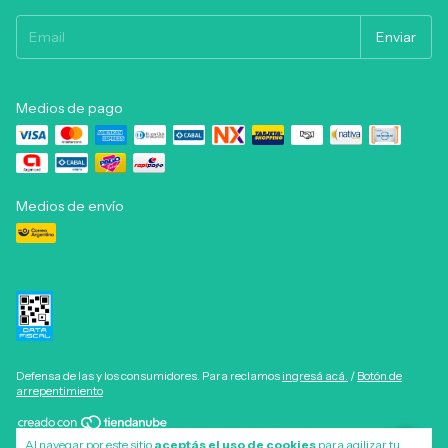
Medios de pago
Medios de envío
Defensa de las y los consumidores. Para reclamos
ingresá acá.
/
Botón de
arrepentimiento
Al navegar por este sitio
aceptás el uso de cookies
para agilizar tu
Copyright Hualun - 2026. Todos los derechos reservados.