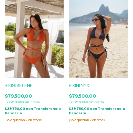
BIKINI SELENE
BIKINI NYX
$79.500,00
$79.500,00
3
x
$26.500,00
sin interés
3
x
$26.500,00
sin interés
$39.750,00
con
Transferencia
$39.750,00
con
Transferencia
Bancaria
Bancaria
¡Solo quedan
2
en stock!
¡Solo quedan
2
en stock!