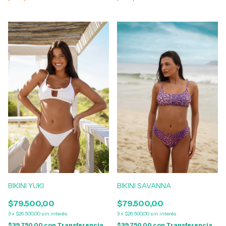
BIKINI YUKI
BIKINI SAVANNA
$79.500,00
$79.500,00
3
x
$26.500,00
sin interés
3
x
$26.500,00
sin interés
$39.750,00
con
Transferencia
$39.750,00
con
Transferencia