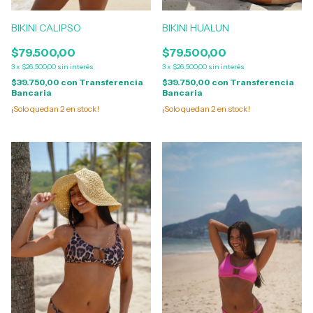
BIKINI CALIPSO
BIKINI HUALUN
$79.500,00
$79.500,00
3
x
$26.500,00
sin interés
3
x
$26.500,00
sin interés
$39.750,00
con
Transferencia
$39.750,00
con
Transferencia
Bancaria
Bancaria
¡Solo quedan
2
en stock!
¡Solo quedan
2
en stock!