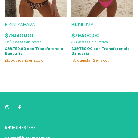
BIKINI ZAHARA
BIKINI UMA
$79.500,00
$79.500,00
3
x
$26.500,00
sin interés
3
x
$26.500,00
sin interés
$39.750,00
con
Transferencia
$39.750,00
con
Transferencia
Bancaria
Bancaria
¡Solo quedan
2
en stock!
¡Solo quedan
2
en stock!
541169476400