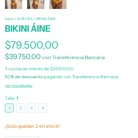
Inicio
>
AURORA
>
BIKINI ÁINE
BIKINI ÁINE
$79.500,00
$39.750,00
con
Transferencia Bancaria
3
cuotas sin interés de
$26.500,00
50% de descuento
pagando con Transferencia Bancaria
Ver más detalles
Talle:
1
1
2
3
4
¡Solo quedan
2
en stock!