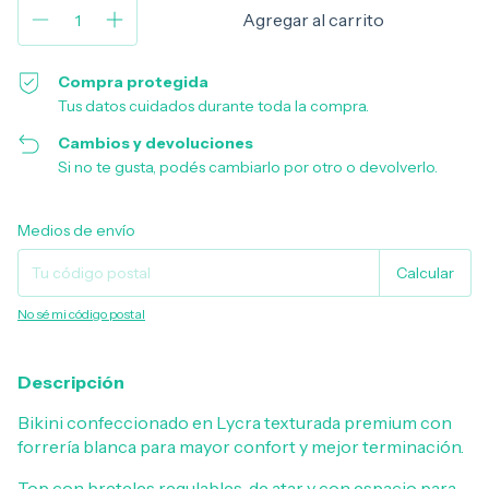
Compra protegida
Tus datos cuidados durante toda la compra.
Cambios y devoluciones
Si no te gusta, podés cambiarlo por otro o devolverlo.
Entregas para el CP:
Cambiar CP
Medios de envío
Calcular
No sé mi código postal
Descripción
Bikini confeccionado en Lycra texturada premium con
forrería blanca para mayor confort y mejor terminación.
Top con breteles regulables, de atar y con espacio para