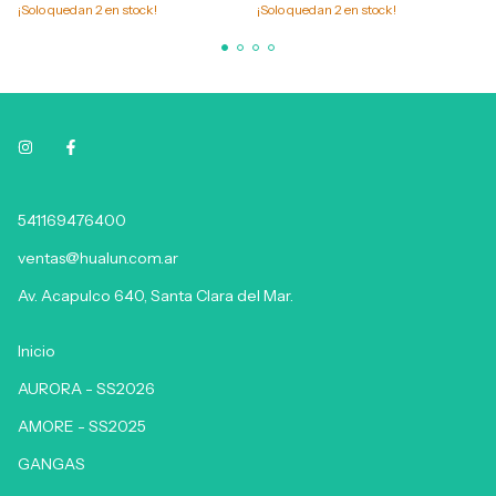
¡Solo quedan
2
en stock!
¡Solo quedan
2
en stock!
541169476400
ventas@hualun.com.ar
Av. Acapulco 640, Santa Clara del Mar.
Inicio
AURORA - SS2026
AMORE - SS2025
GANGAS