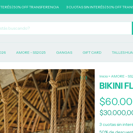
| 50% OFF TRANSFERENCIA
3 CUOTAS SIN INTERÉS | 50% OFF TRANSFEREN
026
AMORE - SS2025
GANGAS
GIFT CARD
TALLES HU
Inicio
>
AMORE - SS
1
/
3
BIKINI 
$60.00
$30.000,
3
cuotas sin inte
50% de descuen