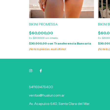
BIKINI PROMESSA
BIKINI 
$60.000,00
$60.0
3
x
$20.000,00
sin interés
3
x
$20.00
encia Bancaria
$30.000,00
con
Transferencia Bancaria
$30.00
¡No te lo pierdas, es el último!
¡No te lo 
541169476400
ventas@hualun.com.ar
Av. Acapulco 640, Santa Clara del Mar.