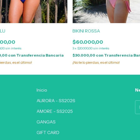
BLU
BIKINI ROSSA
00,00
$60.000,00
0,00
sin interés
3
x
$20.000,00
sin interés
0,00
con
Transferencia Bancaria
$30.000,00
con
Transferencia Ba
pierdas, es el último!
¡No te lo pierdas, es el último!
Inicio
Ne
AURORA - SS2026
AMORE - SS2025
GANGAS
GIFT CARD