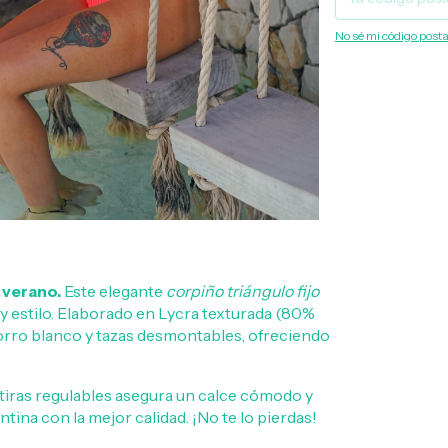
No sé mi código posta
l verano.
Este elegante
corpiño triángulo fijo
 estilo. Elaborado en Lycra texturada (80%
forro blanco y tazas desmontables, ofreciendo
tiras regulables asegura un calce cómodo y
ntina con la mejor calidad. ¡No te lo pierdas!