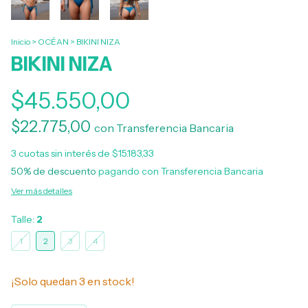
Inicio
>
OCÉAN
>
BIKINI NIZA
BIKINI NIZA
$45.550,00
$22.775,00
con
Transferencia Bancaria
3
cuotas sin interés de
$15.183,33
50% de descuento
pagando con Transferencia Bancaria
Ver más detalles
Talle:
2
1
2
3
4
¡Solo quedan
3
en stock!