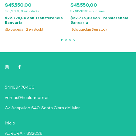
$45.550,00
$45.550,00
3
x
$15.183,33
sin interés
3
x
$15.183,33
sin interés
$22.775,00
con
Transferencia
$22.775,00
con
Transferencia
Bancaria
Bancaria
¡Solo quedan
2
en stock!
¡Solo quedan
3
en stock!
541169476400
ventas@hualun.com.ar
Av. Acapulco 640, Santa Clara del Mar.
Inicio
AURORA - SS2026