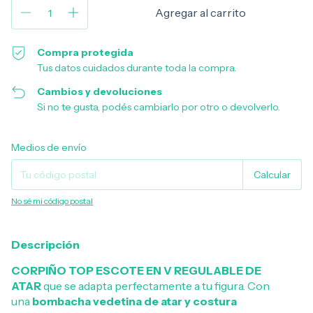
Compra protegida
Tus datos cuidados durante toda la compra.
Cambios y devoluciones
Si no te gusta, podés cambiarlo por otro o devolverlo.
Entregas para el CP:
Cambiar CP
Medios de envío
Calcular
No sé mi código postal
Descripción
CORPIÑO TOP ESCOTE EN V REGULABLE DE
ATAR
que se adapta perfectamente a tu figura. Con
una
bombacha vedetina de atar y costura