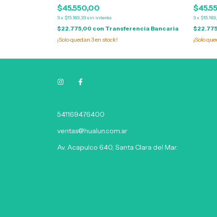
$45.550,00
$45.5
3
x
$15.183,33
sin interés
3
x
$15.183
ncia Bancaria
$22.775,00
con
Transferencia Bancaria
$22.77
¡Solo quedan
3
en stock!
¡Solo qu
541169476400
ventas@hualun.com.ar
Av. Acapulco 640, Santa Clara del Mar.