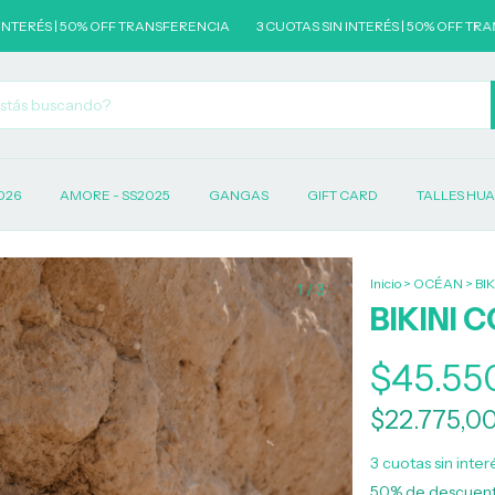
| 50% OFF TRANSFERENCIA
3 CUOTAS SIN INTERÉS | 50% OFF TRANSFEREN
026
AMORE - SS2025
GANGAS
GIFT CARD
TALLES HU
Inicio
>
OCÉAN
>
BI
1
/
3
BIKINI 
$45.55
$22.775,0
3
cuotas sin inte
50% de descuen