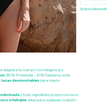
No sé mi código posta
e adapta a tu cuerpo con elegancia y
ium
(80% Poliamida - 20% Elastano), este
y
tazas desmontables
para mayor
embolsada
y tiras regulables proporciona un
sico infaltable
, ideal para cualquier ocasión.