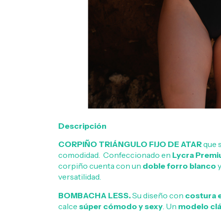
Descripción
CORPIÑO TRIÁNGULO FIJO DE ATAR
que s
comodidad. Confeccionado en
Lycra Prem
corpiño cuenta con un
doble forro blanco
versatilidad.
BOMBACHA LESS.
Su diseño con
costura 
calce
súper cómodo y sexy
. Un
modelo clá