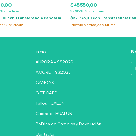
50,00
$45.550,00
,33
sin interés
3
x
$15.183,33
sin interés
5,00
con
Transferencia Bancaria
$22.775,00
con
Transferencia Ba
edan
3
en stock!
¡No te lo pierdas, es el último!
Inicio
Ne
AURORA - SS2026
AMORE - SS2025
GANGAS
GIFT CARD
Talles HUALUN
Cuidados HUALUN
Política de Cambios y Devolución
Contacto