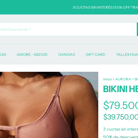
3 CUOTAS SIN INTERÉS | 50% OFF TRANSFERENC
026
AMORE - SS2025
GANGAS
GIFT CARD
TALLES HU
Inicio
>
AURORA
>
B
1
/
3
BIKINI 
$79.50
$39.750,0
3
cuotas sin inte
50% de descuen