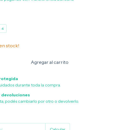
4
en stock!
rotegida
uidados durante toda la compra.
 devoluciones
sta, podés cambiarlo por otro o devolverlo.
Cambiar CP
Calcular