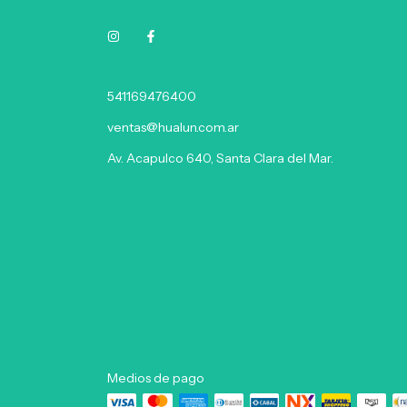
541169476400
ventas@hualun.com.ar
Av. Acapulco 640, Santa Clara del Mar.
Medios de pago