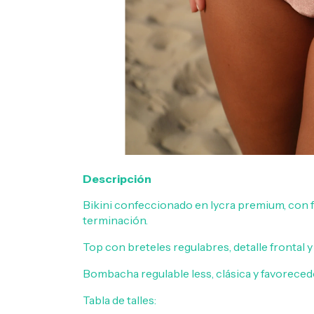
Descripción
Bikini confeccionado en lycra premium, con 
terminación.
Top con breteles regulabres, detalle frontal 
Bombacha regulable less, clásica y favoreced
Tabla de talles: