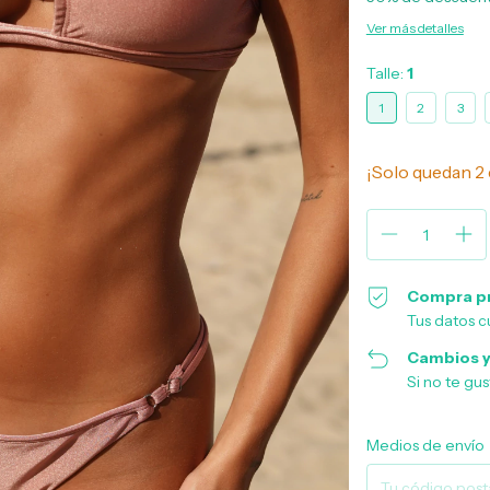
Ver más detalles
Talle:
1
1
2
3
¡Solo quedan
2
Compra p
Tus datos c
Cambios y
Si no te gu
Entregas para el CP:
Medios de envío