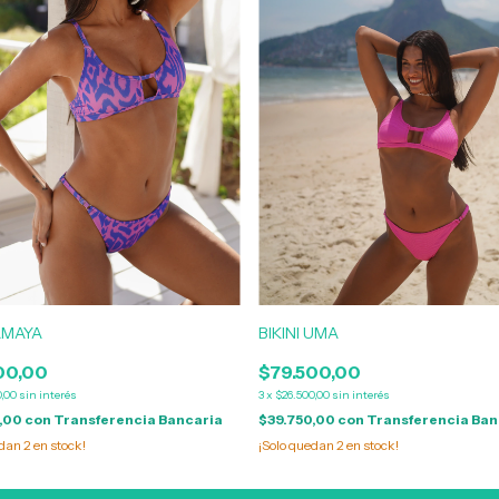
 AMAYA
BIKINI UMA
00,00
$79.500,00
0,00
sin interés
3
x
$26.500,00
sin interés
0,00
con
Transferencia Bancaria
$39.750,00
con
Transferencia Ban
edan
2
en stock!
¡Solo quedan
2
en stock!