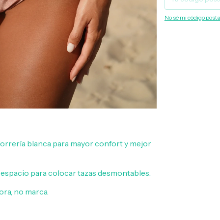
No sé mi código posta
forrería blanca para mayor confort y mejor
y espacio para colocar tazas desmontables.
ora, no marca.