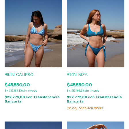
BIKINI CALIPSO
BIKINI NIZA
$45.550,00
$45.550,00
3
x
$15.183,33
sin interés
3
x
$15.183,33
sin interés
$22.775,00
con
Transferencia
$22.775,00
con
Transferencia
Bancaria
Bancaria
¡Solo quedan
3
en stock!