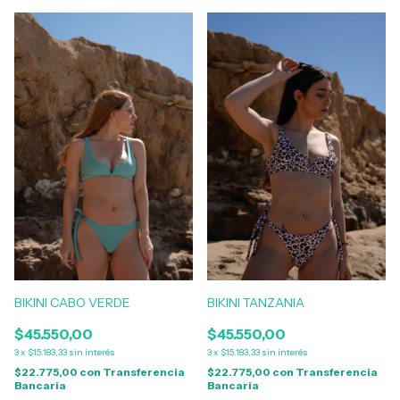
BIKINI CABO VERDE
BIKINI TANZANIA
$45.550,00
$45.550,00
3
x
$15.183,33
sin interés
3
x
$15.183,33
sin interés
$22.775,00
con
Transferencia
$22.775,00
con
Transferencia
Bancaria
Bancaria