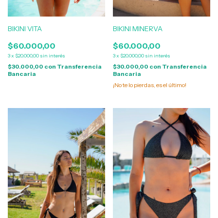
BIKINI VITA
BIKINI MINERVA
$60.000,00
$60.000,00
3
x
$20.000,00
sin interés
3
x
$20.000,00
sin interés
$30.000,00
con
Transferencia
$30.000,00
con
Transferencia
Bancaria
Bancaria
¡No te lo pierdas, es el último!