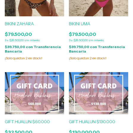
BIKINI ZAHARA
BIKINI UMA
$79.500,00
$79.500,00
3
x
$26.500,00
sin interés
3
x
$26.500,00
sin interés
$39.750,00
con
Transferencia
$39.750,00
con
Transferencia
Bancaria
Bancaria
¡Solo quedan
2
en stock!
¡Solo quedan
2
en stock!
GIFT HUALUN $60.000
GIFT HUALUN $130.000
$32.500,00
$130.000,00