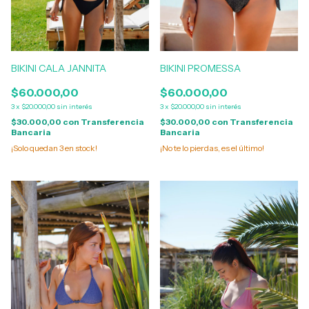
BIKINI CALA JANNITA
BIKINI PROMESSA
$60.000,00
$60.000,00
3
x
$20.000,00
sin interés
3
x
$20.000,00
sin interés
$30.000,00
con
Transferencia
$30.000,00
con
Transferencia
Bancaria
Bancaria
¡Solo quedan
3
en stock!
¡No te lo pierdas, es el último!