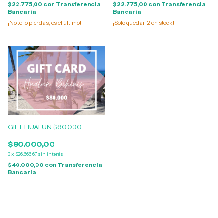
$22.775,00
con
Transferencia
$22.775,00
con
Transferencia
Bancaria
Bancaria
¡No te lo pierdas, es el último!
¡Solo quedan
2
en stock!
GIFT HUALUN $80.000
$80.000,00
3
x
$26.666,67
sin interés
$40.000,00
con
Transferencia
Bancaria