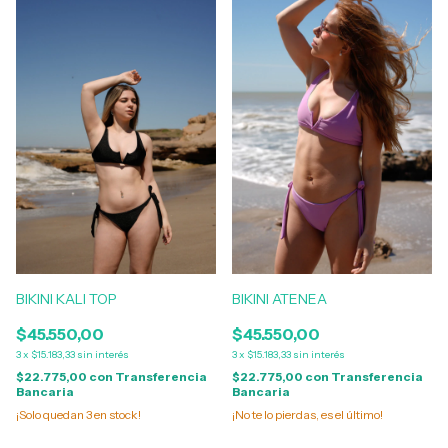
BIKINI KALI TOP
BIKINI ATENEA
$45.550,00
$45.550,00
3
x
$15.183,33
sin interés
3
x
$15.183,33
sin interés
$22.775,00
con
Transferencia
$22.775,00
con
Transferencia
Bancaria
Bancaria
¡Solo quedan
3
en stock!
¡No te lo pierdas, es el último!