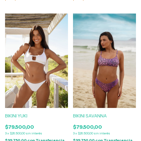
BIKINI YUKI
BIKINI SAVANNA
$79.500,00
$79.500,00
3
x
$26.500,00
sin interés
3
x
$26.500,00
sin interés
$39.750,00
con
Transferencia
$39.750,00
con
Transferencia