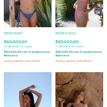
BIKINI MARE
BIKINI ROSSA
$60.000,00
$60.000,00
3
x
$20.000,00
sin interés
3
x
$20.000,00
sin interés
$30.000,00
con
Transferencia
$30.000,00
con
Transferencia
Bancaria
Bancaria
¡No te lo pierdas, es el último!
¡No te lo pierdas, es el último!