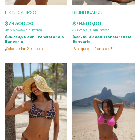
BIKINI CALIPSO
BIKINI HUALUN
$79.500,00
$79.500,00
3
x
$26.500,00
sin interés
3
x
$26.500,00
sin interés
$39.750,00
con
Transferencia
$39.750,00
con
Transferencia
Bancaria
Bancaria
¡Solo quedan
2
en stock!
¡Solo quedan
2
en stock!