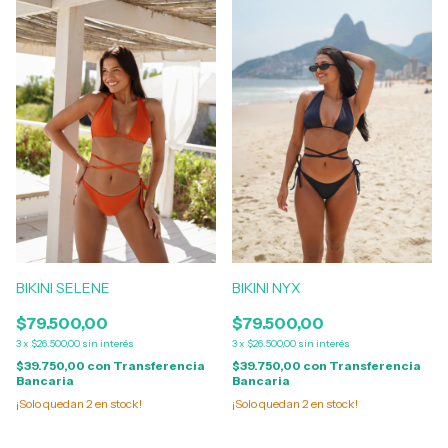
BIKINI SELENE
BIKINI NYX
$79.500,00
$79.500,00
3
x
$26.500,00
sin interés
3
x
$26.500,00
sin interés
$39.750,00
con
Transferencia
$39.750,00
con
Transferencia
Bancaria
Bancaria
¡Solo quedan
2
en stock!
¡Solo quedan
2
en stock!