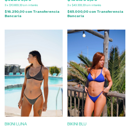
3
x
$10.833,33
sin interés
3
x
$43.333,33
sin interés
$16.250,00
con
Transferencia
$65.000,00
con
Transferencia
Bancaria
Bancaria
BIKINI LUNA
BIKINI BLU