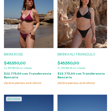
BIKINI ROSE
BIKINI KALI TRIANGULO
$45.550,00
$45.550,00
3
x
$15.183,33
sin interés
3
x
$15.183,33
sin interés
$22.775,00
con
Transferencia
$22.775,00
con
Transferencia
Bancaria
Bancaria
¡No te lo pierdas, es el último!
¡No te lo pierdas, es el último!
SIN STOCK