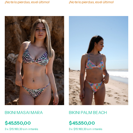
¡No te lo pierdas, es el último!
¡No te lo pierdas, es el último!
BIKINI MASAI MARA
BIKINI PALM BEACH
$45.550,00
$45.550,00
3
x
$15.183,33
sin interés
3
x
$15.183,33
sin interés