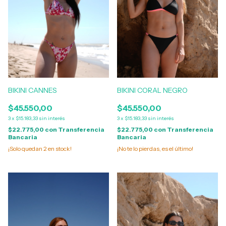
BIKINI CANNES
BIKINI CORAL NEGRO
$45.550,00
$45.550,00
3
x
$15.183,33
sin interés
3
x
$15.183,33
sin interés
$22.775,00
con
Transferencia
$22.775,00
con
Transferencia
Bancaria
Bancaria
¡Solo quedan
2
en stock!
¡No te lo pierdas, es el último!